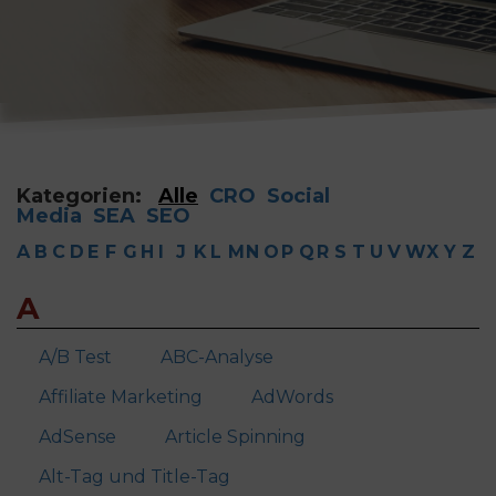
Kategorien:
Alle
CRO
Social
Media
SEA
SEO
A
B
C
D
E
F
G
H
I
J
K
L
M
N
O
P
Q
R
S
T
U
V
W
X
Y
Z
A
A/B Test
ABC-Analyse
Affiliate Marketing
AdWords
AdSense
Article Spinning
Alt-Tag und Title-Tag