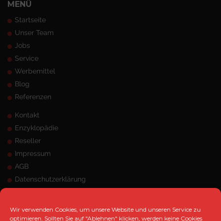
MENÜ
Startseite
Unser Team
Jobs
Service
Werbemittel
Blog
Referenzen
Kontakt
Enzyklopädie
Reseller
Impressum
AGB
Datenschutzerklärung
Sitemap
ANSCHRIFT
Wir verwenden Cookies, um unsere Website und unseren Service zu
optimieren. Sollten Sie auf "Ablehnen" klicken, werden keine Cookies