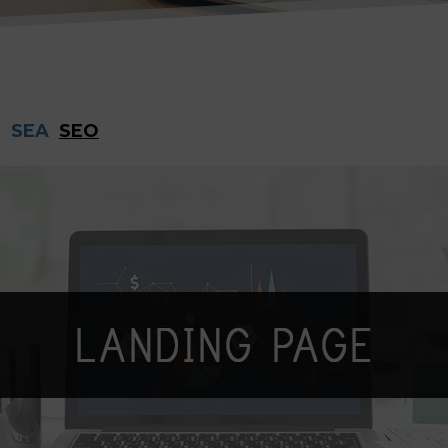
a
SEA
SEO