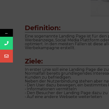
Definition:
←
Eine sogenannte Landing Page ist für den 
Werbeanzeige, Social Media Plattform oder a
optimiert. In den meisten Fällen ist diese
Werbekampagne erstellt.
Ziele:
In erster Linie soll eine Landing Page die
Normalfall bereits grundlegendes Interesse
Kunden zu befriedigen.
Neben der Nutzerbindung stehen aber nat
• Den User dazu bewegen, ein bestimmtes 
• Informationen vermitteln
• Den Besucher der Landing Page dazu zu 
• Auf eine andere Webseite weiterleiten