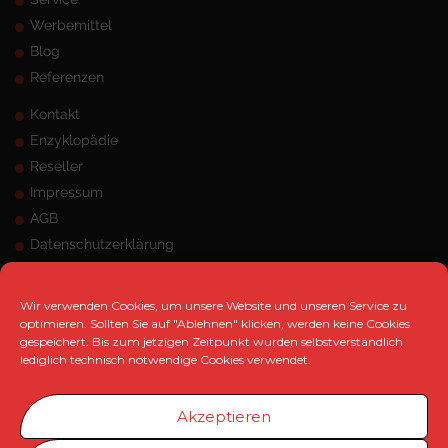
Werbemittel
Blog
Referenzen
Kontakt
Enzyklopädie
Reseller
Impressum
AGB
Datenschutzerklärung
Sitemap
ANSCHRIFT
Wir verwenden Cookies, um unsere Website und unseren Service zu
optimieren. Sollten Sie auf "Ablehnen" klicken, werden keine Cookies
gespeichert. Bis zum jetzigen Zeitpunkt wurden selbstverständlich
MK Marketing e.K.
lediglich technisch notwendige Cookies verwendet.
Hangeneystraße 125, 44379 Dortmund
Telefon:
0231 / 33 480 471
Akzeptieren
Telefax:
0231 / 33 480 473