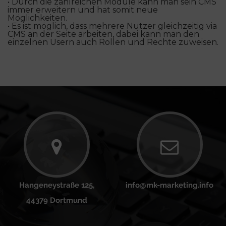
• Durch die zahlreichen Module kann man sein CMS
immer erweitern und hat somit neue
Möglichkeiten.
• Es ist möglich, dass mehrere Nutzer gleichzeitig via
CMS an der Seite arbeiten, dabei kann man den
einzelnen Usern auch Rollen und Rechte zuweisen.
Hangeneystraße 125,
info@mk-marketing.info
44379 Dortmund