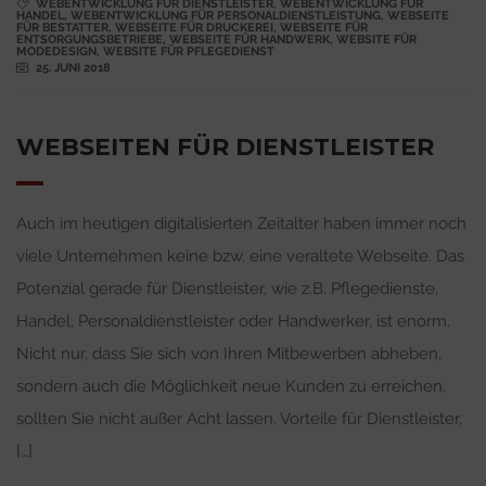
WEBENTWICKLUNG FÜR DIENSTLEISTER
,
WEBENTWICKLUNG FÜR
HANDEL
,
WEBENTWICKLUNG FÜR PERSONALDIENSTLEISTUNG
,
WEBSEITE
FÜR BESTATTER
,
WEBSEITE FÜR DRUCKEREI
,
WEBSEITE FÜR
ENTSORGUNGSBETRIEBE
,
WEBSEITE FÜR HANDWERK
,
WEBSITE FÜR
MODEDESIGN
,
WEBSITE FÜR PFLEGEDIENST
25. JUNI 2018
WEBSEITEN FÜR DIENSTLEISTER
Auch im heutigen digitalisierten Zeitalter haben immer noch
viele Unternehmen keine bzw. eine veraltete Webseite. Das
Potenzial gerade für Dienstleister, wie z.B. Pflegedienste,
Handel, Personaldienstleister oder Handwerker, ist enorm.
Nicht nur, dass Sie sich von Ihren Mitbewerben abheben,
sondern auch die Möglichkeit neue Kunden zu erreichen,
sollten Sie nicht außer Acht lassen. Vorteile für Dienstleister,
[…]