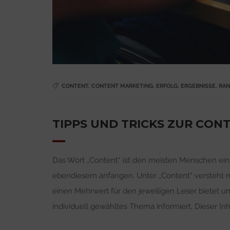
CONTENT
,
CONTENT MARKETING
,
ERFOLG
,
ERGEBNISSE
,
RAN
TIPPS UND TRICKS ZUR CON
Das Wort „Content“ ist den meisten Menschen ein B
ebendiesem anfangen. Unter „Content“ versteht ma
einen Mehrwert für den jeweiligen Leser bietet u
individuell gewähltes Thema informiert. Dieser Inh