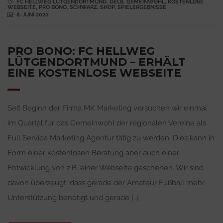
FC HELLWEG LÜTGENDORTMUND
,
GELB
,
GEMEINWOHL
,
KOSTENLOSE
WEBSEITE
,
PRO BONO
,
SCHWARZ
,
SHOP
,
SPIELERGEBNISSE
8. JUNI 2020
PRO BONO: FC HELLWEG
LÜTGENDORTMUND – ERHÄLT
EINE KOSTENLOSE WEBSEITE
Seit Beginn der Firma MK Marketing versuchen wir einmal
im Quartal für das Gemeinwohl der regionalen Vereine als
Full Service Marketing Agentur tätig zu werden. Dies kann in
Form einer kostenlosen Beratung aber auch einer
Entwicklung von z.B. einer Webseite geschehen. Wir sind
davon überzeugt, dass gerade der Amateur Fußball mehr
Unterstützung benötigt und gerade […]