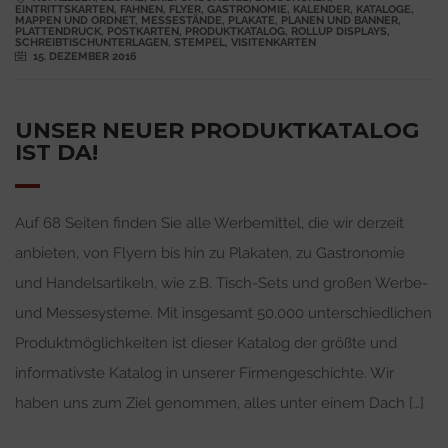
EINTRITTSKARTEN
,
FAHNEN
,
FLYER
,
GASTRONOMIE
,
KALENDER
,
KATALOGE
,
MAPPEN UND ORDNET
,
MESSESTÄNDE
,
PLAKATE
,
PLANEN UND BANNER
,
PLATTENDRUCK
,
POSTKARTEN
,
PRODUKTKATALOG
,
ROLLUP DISPLAYS
,
SCHREIBTISCHUNTERLAGEN
,
STEMPEL
,
VISITENKARTEN
15. DEZEMBER 2016
UNSER NEUER PRODUKTKATALOG
IST DA!
Auf 68 Seiten finden Sie alle Werbemittel, die wir derzeit
anbieten, von Flyern bis hin zu Plakaten, zu Gastronomie
und Handelsartikeln, wie z.B. Tisch-Sets und großen Werbe-
und Messesysteme. Mit insgesamt 50.000 unterschiedlichen
Produktmöglichkeiten ist dieser Katalog der größte und
informativste Katalog in unserer Firmengeschichte. Wir
haben uns zum Ziel genommen, alles unter einem Dach […]