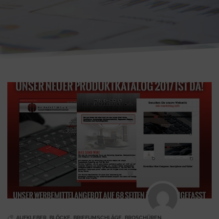
AUFKLEBER
,
BLÖCKE
,
BRIEFUMSCHLÄGE
,
BROSCHÜREN
,