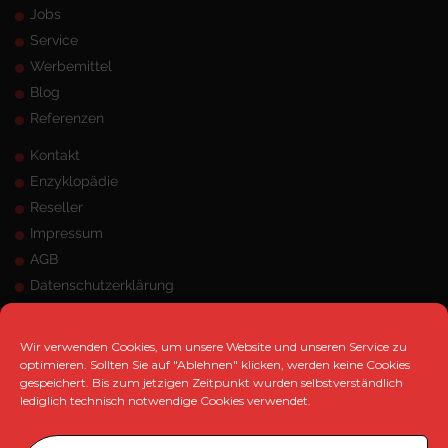
Jobs
Service
Werbemittel
Blog
Referenzen
Kontakt
Enzyklopädie
Reseller
Impressum
AGB
Datenschutzerklärung
Sitemap
Wir verwenden Cookies, um unsere Website und unseren Service zu
ANSCHRIFT
optimieren. Sollten Sie auf "Ablehnen" klicken, werden keine Cookies
gespeichert. Bis zum jetzigen Zeitpunkt wurden selbstverständlich
MK Marketing e.K.
lediglich technisch notwendige Cookies verwendet.
Hangeneystraße 125, 44379 Dortmund
Telefon:
0231 / 33 480 471