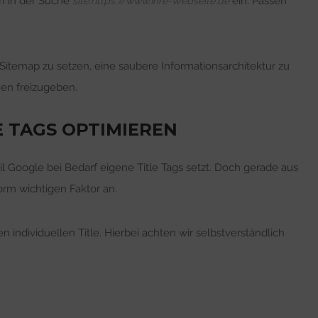
n in der Suche
ein. Passen
site:https://www.Ihre-Webseite.de
 Sitemap zu setzen, eine saubere Informationsarchitektur zu
nen freizugeben.
E TAGS OPTIMIEREN
il Google bei Bedarf eigene Title Tags setzt. Doch gerade aus
orm wichtigen Faktor an.
individuellen Title. Hierbei achten wir selbstverständlich