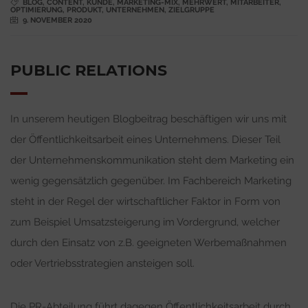
BLOG
,
CONTENT
,
KUNDE
,
MARKETING-MIX
,
MEHRWERT
,
MITARBEITER
,
OPTIMIERUNG
,
PRODUKT
,
UNTERNEHMEN
,
ZIELGRUPPE
9. NOVEMBER 2020
PUBLIC RELATIONS
In unserem heutigen Blogbeitrag beschäftigen wir uns mit
der Öffentlichkeitsarbeit eines Unternehmens. Dieser Teil
der Unternehmenskommunikation steht dem Marketing ein
wenig gegensätzlich gegenüber. Im Fachbereich Marketing
steht in der Regel der wirtschaftlicher Faktor in Form von
zum Beispiel Umsatzsteigerung im Vordergrund, welcher
durch den Einsatz von z.B. geeigneten Werbemaßnahmen
oder Vertriebsstrategien ansteigen soll.
Die PR-Abteilung führt dagegen Öffentlichkeitsarbeit durch