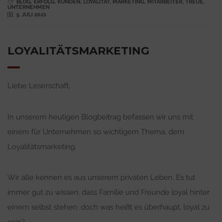
BLOG
,
ERFOLG
,
KUNDEN
,
LOYALITÄT
,
MARKETING
,
MITARBEITER
,
TREUE
,
UNTERNEHMEN
5. JULI 2021
LOYALITÄTSMARKETING
Liebe Leserschaft,
In unserem heutigen Blogbeitrag befassen wir uns mit
einem für Unternehmen so wichtigem Thema, dem
Loyalitätsmarketing.
Wir alle kennen es aus unserem privaten Leben. Es tut
immer gut zu wissen, dass Familie und Freunde loyal hinter
einem selbst stehen, doch was heißt es überhaupt, loyal zu
sein?