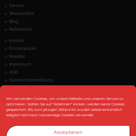
Service
Werbemittel
Blog
Referenzen
Kontakt
Enzyklopädie
Reseller
Impressum
AGB
Datenschutzerklärung
Sitemap
Wir verwenden Cookies, um unsere Website und unseren Service zu
ANSCHRIFT
optimieren. Sollten Sie auf "Ablehnen" klicken, werden keine Cookies
gespeichert. Bis zum jetzigen Zeitpunkt wurden selbstverständlich
MK Marketing e.K.
lediglich technisch notwendige Cookies verwendet.
Hangeneystraße 125, 44379 Dortmund
Telefon:
0231 / 33 480 471
Akzeptieren