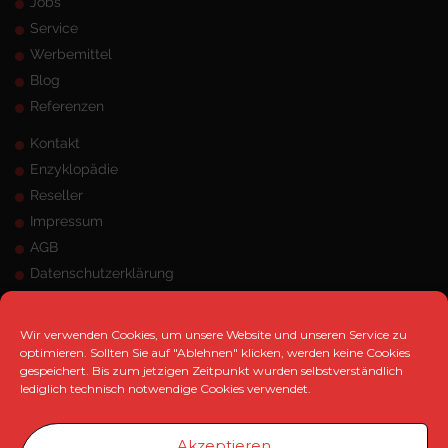
Jobs
Service
Werbemittel
Blog
Referenzen
Kontakt
Enzyklopädie
Reseller
Impressum
AGB
Datenschutzerklärung
Sitemap
ANSCHRIFT
Wir verwenden Cookies, um unsere Website und unseren Service zu
optimieren. Sollten Sie auf "Ablehnen" klicken, werden keine Cookies
gespeichert. Bis zum jetzigen Zeitpunkt wurden selbstverständlich
MK Marketing e.K.
lediglich technisch notwendige Cookies verwendet.
Hangeneystraße 125, 44379 Dortmund
Telefon:
0231 / 33 480 471
Akzeptieren