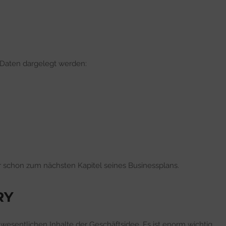
 Daten dargelegt werden:
 schon zum nächsten Kapitel seines Businessplans.
RY
wesentlichen Inhalte der Geschäftsidee. Es ist enorm wichtig,