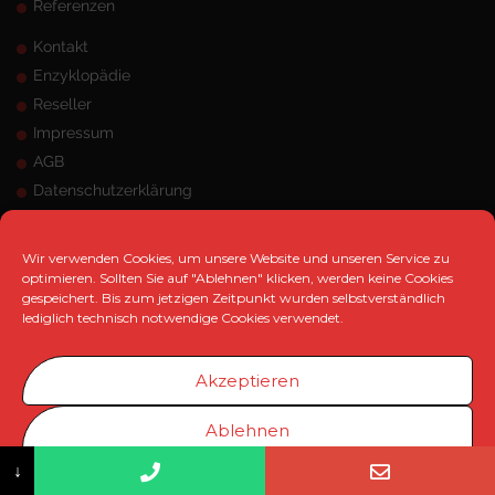
Referenzen
Kontakt
Enzyklopädie
Reseller
Impressum
AGB
Datenschutzerklärung
Sitemap
Wir verwenden Cookies, um unsere Website und unseren Service zu
ANSCHRIFT
optimieren. Sollten Sie auf "Ablehnen" klicken, werden keine Cookies
gespeichert. Bis zum jetzigen Zeitpunkt wurden selbstverständlich
MK Marketing e.K.
lediglich technisch notwendige Cookies verwendet.
Hangeneystraße 125, 44379 Dortmund
Telefon:
0231 / 33 480 471
Akzeptieren
Telefax:
0231 / 33 480 473
info@mk-marketing.info
Ablehnen
↓
Cookie-Richtlinie
Datenschutzerklärung
Impressum