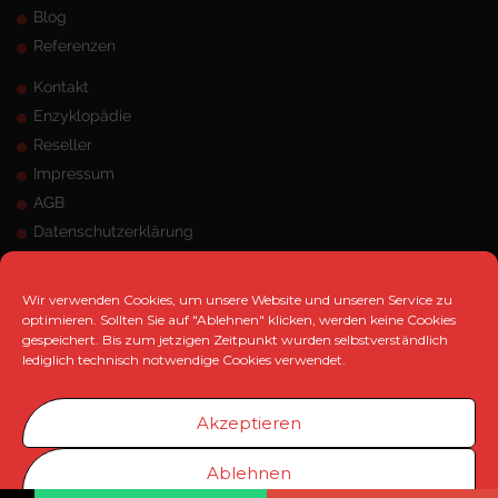
Blog
Referenzen
Kontakt
Enzyklopädie
Reseller
Impressum
AGB
Datenschutzerklärung
Sitemap
Wir verwenden Cookies, um unsere Website und unseren Service zu
ANSCHRIFT
optimieren. Sollten Sie auf "Ablehnen" klicken, werden keine Cookies
gespeichert. Bis zum jetzigen Zeitpunkt wurden selbstverständlich
MK Marketing e.K.
lediglich technisch notwendige Cookies verwendet.
Hangeneystraße 125, 44379 Dortmund
Telefon:
0231 / 33 480 471
Akzeptieren
Telefax:
0231 / 33 480 473
info@mk-marketing.info
Ablehnen