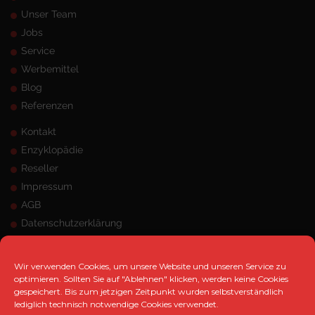
Unser Team
Jobs
Service
Werbemittel
Blog
Referenzen
Kontakt
Enzyklopädie
Reseller
Impressum
AGB
Datenschutzerklärung
Sitemap
ANSCHRIFT
Wir verwenden Cookies, um unsere Website und unseren Service zu
optimieren. Sollten Sie auf "Ablehnen" klicken, werden keine Cookies
gespeichert. Bis zum jetzigen Zeitpunkt wurden selbstverständlich
MK Marketing e.K.
lediglich technisch notwendige Cookies verwendet.
Hangeneystraße 125, 44379 Dortmund